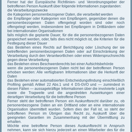
Ferner hat der Europäische Richtlinien- und Verordnungsgeber der
betroffenen Person Auskunft über folgende Informationen zugestanden:
die Verarbeitungszwecke
die Kategorien personenbezogener Daten, die verarbeitet werden
die Empfänger oder Kategorien von Empfängern, gegenüber denen die
personenbezogenen Daten offengelegt worden sind oder noch
offengelegt werden, insbesondere bei Empfängern in Drittländern oder
bei internationalen Organisationen
falls möglich die geplante Dauer, für die die personenbezogenen Daten
gespeichert werden, oder, falls dies nicht möglich ist, die Kriterien für die
Festlegung dieser Dauer
das Bestehen eines Rechts auf Berichtigung oder Löschung der sie
betreffenden personenbezogenen Daten oder auf Einschränkung der
Verarbeitung durch den Verantwortlichen oder eines Widerspruchsrechts
gegen diese Verarbeitung
das Bestehen eines Beschwerderechts bei einer Aufsichtsbehörde
wenn die personenbezogenen Daten nicht bei der betroffenen Person
erhoben werden: Alle verfügbaren Informationen über die Herkunft der
Daten
das Bestehen einer automatisierten Entscheidungsfindung einschließlich
Profiling gemäß Artikel 22 Abs.1 und 4 DS-GVO und — zumindest in
diesen Fällen — aussagekräftige Informationen über die involvierte Logik
sowie die Tragweite und die angestrebten Auswirkungen einer
derartigen Verarbeitung für die betroffene Person
Ferner steht der betroffenen Person ein Auskunftsrecht darüber zu, ob
personenbezogene Daten an ein Drittland oder an eine internationale
Organisation übermittelt wurden. Sofern dies der Fall ist, so steht der
betroffenen Person im Übrigen das Recht zu, Auskunft über die
geeigneten Garantien im Zusammenhang mit der Übermittlung zu
erhalten.
Möchte eine betroffene Person dieses Auskunftsrecht in Anspruch
nehmen, kann sie sich hierzu jederzeit an einen Mitarbeiter des für die