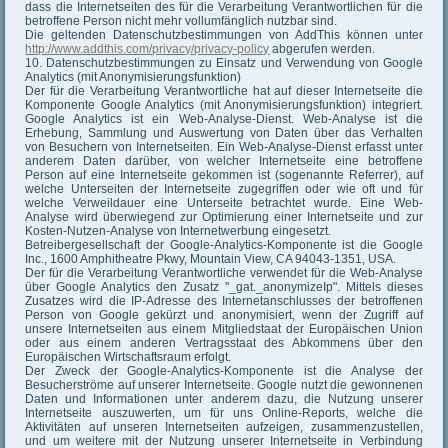
dass die Internetseiten des für die Verarbeitung Verantwortlichen für die
betroffene Person nicht mehr vollumfänglich nutzbar sind.
Die geltenden Datenschutzbestimmungen von AddThis können unter
http://www.addthis.com/privacy/privacy-policy
abgerufen werden.
10. Datenschutzbestimmungen zu Einsatz und Verwendung von Google
Analytics (mit Anonymisierungsfunktion)
Der für die Verarbeitung Verantwortliche hat auf dieser Internetseite die
Komponente Google Analytics (mit Anonymisierungsfunktion) integriert.
Google Analytics ist ein Web-Analyse-Dienst. Web-Analyse ist die
Erhebung, Sammlung und Auswertung von Daten über das Verhalten
von Besuchern von Internetseiten. Ein Web-Analyse-Dienst erfasst unter
anderem Daten darüber, von welcher Internetseite eine betroffene
Person auf eine Internetseite gekommen ist (sogenannte Referrer), auf
welche Unterseiten der Internetseite zugegriffen oder wie oft und für
welche Verweildauer eine Unterseite betrachtet wurde. Eine Web-
Analyse wird überwiegend zur Optimierung einer Internetseite und zur
Kosten-Nutzen-Analyse von Internetwerbung eingesetzt.
Betreibergesellschaft der Google-Analytics-Komponente ist die Google
Inc., 1600 Amphitheatre Pkwy, Mountain View, CA 94043-1351, USA.
Der für die Verarbeitung Verantwortliche verwendet für die Web-Analyse
über Google Analytics den Zusatz "_gat._anonymizeIp". Mittels dieses
Zusatzes wird die IP-Adresse des Internetanschlusses der betroffenen
Person von Google gekürzt und anonymisiert, wenn der Zugriff auf
unsere Internetseiten aus einem Mitgliedstaat der Europäischen Union
oder aus einem anderen Vertragsstaat des Abkommens über den
Europäischen Wirtschaftsraum erfolgt.
Der Zweck der Google-Analytics-Komponente ist die Analyse der
Besucherströme auf unserer Internetseite. Google nutzt die gewonnenen
Daten und Informationen unter anderem dazu, die Nutzung unserer
Internetseite auszuwerten, um für uns Online-Reports, welche die
Aktivitäten auf unseren Internetseiten aufzeigen, zusammenzustellen,
und um weitere mit der Nutzung unserer Internetseite in Verbindung