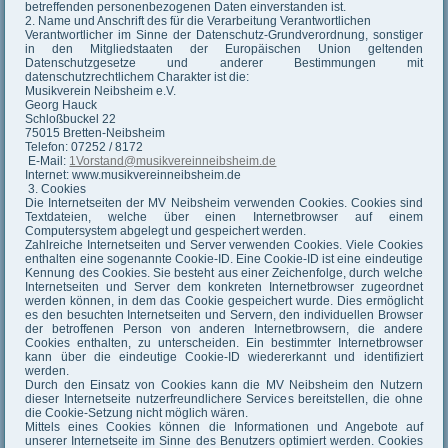
betreffenden personenbezogenen Daten einverstanden ist.
2. Name und Anschrift des für die Verarbeitung Verantwortlichen
Verantwortlicher im Sinne der Datenschutz-Grundverordnung, sonstiger
in den Mitgliedstaaten der Europäischen Union geltenden
Datenschutzgesetze und anderer Bestimmungen mit
datenschutzrechtlichem Charakter ist die:
Musikverein Neibsheim e.V.
Georg Hauck
Schloßbuckel 22
75015 Bretten-Neibsheim
Telefon: 07252 / 8172
E-Mail:
1Vorstand@musikvereinneibsheim.de
Internet: www.musikvereinneibsheim.de
3. Cookies
Die Internetseiten der MV Neibsheim verwenden Cookies. Cookies sind
Textdateien, welche über einen Internetbrowser auf einem
Computersystem abgelegt und gespeichert werden.
Zahlreiche Internetseiten und Server verwenden Cookies. Viele Cookies
enthalten eine sogenannte Cookie-ID. Eine Cookie-ID ist eine eindeutige
Kennung des Cookies. Sie besteht aus einer Zeichenfolge, durch welche
Internetseiten und Server dem konkreten Internetbrowser zugeordnet
werden können, in dem das Cookie gespeichert wurde. Dies ermöglicht
es den besuchten Internetseiten und Servern, den individuellen Browser
der betroffenen Person von anderen Internetbrowsern, die andere
Cookies enthalten, zu unterscheiden. Ein bestimmter Internetbrowser
kann über die eindeutige Cookie-ID wiedererkannt und identifiziert
werden.
Durch den Einsatz von Cookies kann die MV Neibsheim den Nutzern
dieser Internetseite nutzerfreundlichere Services bereitstellen, die ohne
die Cookie-Setzung nicht möglich wären.
Mittels eines Cookies können die Informationen und Angebote auf
unserer Internetseite im Sinne des Benutzers optimiert werden. Cookies