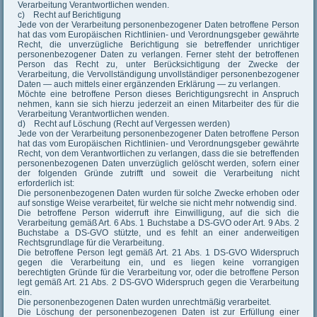
Verarbeitung Verantwortlichen wenden.
c) Recht auf Berichtigung
Jede von der Verarbeitung personenbezogener Daten betroffene Person
hat das vom Europäischen Richtlinien- und Verordnungsgeber gewährte
Recht, die unverzügliche Berichtigung sie betreffender unrichtiger
personenbezogener Daten zu verlangen. Ferner steht der betroffenen
Person das Recht zu, unter Berücksichtigung der Zwecke der
Verarbeitung, die Vervollständigung unvollständiger personenbezogener
Daten — auch mittels einer ergänzenden Erklärung — zu verlangen.
Möchte eine betroffene Person dieses Berichtigungsrecht in Anspruch
nehmen, kann sie sich hierzu jederzeit an einen Mitarbeiter des für die
Verarbeitung Verantwortlichen wenden.
d) Recht auf Löschung (Recht auf Vergessen werden)
Jede von der Verarbeitung personenbezogener Daten betroffene Person
hat das vom Europäischen Richtlinien- und Verordnungsgeber gewährte
Recht, von dem Verantwortlichen zu verlangen, dass die sie betreffenden
personenbezogenen Daten unverzüglich gelöscht werden, sofern einer
der folgenden Gründe zutrifft und soweit die Verarbeitung nicht
erforderlich ist:
Die personenbezogenen Daten wurden für solche Zwecke erhoben oder
auf sonstige Weise verarbeitet, für welche sie nicht mehr notwendig sind.
Die betroffene Person widerruft ihre Einwilligung, auf die sich die
Verarbeitung gemäß Art. 6 Abs. 1 Buchstabe a DS-GVO oder Art. 9 Abs. 2
Buchstabe a DS-GVO stützte, und es fehlt an einer anderweitigen
Rechtsgrundlage für die Verarbeitung.
Die betroffene Person legt gemäß Art. 21 Abs. 1 DS-GVO Widerspruch
gegen die Verarbeitung ein, und es liegen keine vorrangigen
berechtigten Gründe für die Verarbeitung vor, oder die betroffene Person
legt gemäß Art. 21 Abs. 2 DS-GVO Widerspruch gegen die Verarbeitung
ein.
Die personenbezogenen Daten wurden unrechtmäßig verarbeitet.
Die Löschung der personenbezogenen Daten ist zur Erfüllung einer