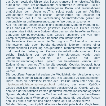
das Datum sowie die Uhrzeit des Besuchs unserer Internetseite. AddThis
nutzt diese Daten, um anonymisierte Nutzerprofile zu erstellen. Die auf
diesem Wege an AddThis übertragenen Daten und Informationen
ermöglichen dem Verein AddThis selbst sowie den mit AddThis
verbundenen Verein oder dessen Partner-Verein, die Besucher der
Internetseiten des für die Verarbeitung Verantwortlichen gezielt mit
personalisierter und interessenbezogener Werbung anzusprechen.
AddThis blendet personalisierte und interessenbezogene Werbung auf
Basis eines durch das Verein gesetzten Cookies ein. Dieses Cookie
analysiert das individuelle Surfverhalten des von der betroffenen Person
genutzten Computersystems. Das Cookie speichert die von dem
Computersystem ausgehenden Besuche von Internetseiten.
Die betroffene Person kann die Setzung von Cookies durch unsere
Internetseite, wie oben bereits dargestellt, jederzeit mittels einer
entsprechenden Einstellung des genutzten Internetbrowsers verhindern
und damit der Setzung von Cookies dauerhaft widersprechen. Eine
solche Einstellung des genutzten Internetbrowsers würde auch
verhindern, dass AddThis ein Cookie auf dem
informationstechnologischen System der betroffenen Person setzt.
Zudem können von AddThis bereits gesetzte Cookies jederzeit über
einen Internetbrowser oder andere Softwareprogramme gelöscht
werden.
Die betroffene Person hat zudem die Möglichkeit, der Verarbeitung von
personenbezogenen Daten durch AddThis dauerhaft zu widersprechen.
Hierzu muss die betroffene Person den Opt-Out-Button unter dem Link
http://www.addthis.com/privacy/opt-out
drücken, der einen Opt-Out-
Cookie setzt. Der mit dem Widerspruch gesetzte Opt-Out-Cookie, wird auf
dem von der betroffenen Person genutzten informationstechnologischen
System abgelegt. Werden die Cookies auf dem System der betroffenen
Person nach einem Widerspruch gelöscht, muss die betroffene Person
den Link erneut aufrufen und einen neuen Opt-Out-Cookie setzen.
Mit der Setzung des Opt-Out-Cookies besteht jedoch die Möglichkeit,