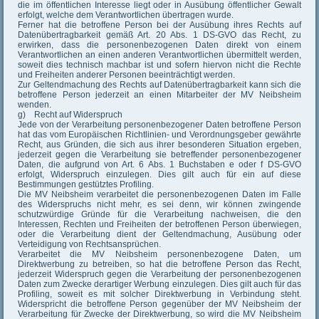
die im öffentlichen Interesse liegt oder in Ausübung öffentlicher Gewalt
erfolgt, welche dem Verantwortlichen übertragen wurde.
Ferner hat die betroffene Person bei der Ausübung ihres Rechts auf
Datenübertragbarkeit gemäß Art. 20 Abs. 1 DS-GVO das Recht, zu
erwirken, dass die personenbezogenen Daten direkt von einem
Verantwortlichen an einen anderen Verantwortlichen übermittelt werden,
soweit dies technisch machbar ist und sofern hiervon nicht die Rechte
und Freiheiten anderer Personen beeinträchtigt werden.
Zur Geltendmachung des Rechts auf Datenübertragbarkeit kann sich die
betroffene Person jederzeit an einen Mitarbeiter der MV Neibsheim
wenden.
g) Recht auf Widerspruch
Jede von der Verarbeitung personenbezogener Daten betroffene Person
hat das vom Europäischen Richtlinien- und Verordnungsgeber gewährte
Recht, aus Gründen, die sich aus ihrer besonderen Situation ergeben,
jederzeit gegen die Verarbeitung sie betreffender personenbezogener
Daten, die aufgrund von Art. 6 Abs. 1 Buchstaben e oder f DS-GVO
erfolgt, Widerspruch einzulegen. Dies gilt auch für ein auf diese
Bestimmungen gestütztes Profiling.
Die MV Neibsheim verarbeitet die personenbezogenen Daten im Falle
des Widerspruchs nicht mehr, es sei denn, wir können zwingende
schutzwürdige Gründe für die Verarbeitung nachweisen, die den
Interessen, Rechten und Freiheiten der betroffenen Person überwiegen,
oder die Verarbeitung dient der Geltendmachung, Ausübung oder
Verteidigung von Rechtsansprüchen.
Verarbeitet die MV Neibsheim personenbezogene Daten, um
Direktwerbung zu betreiben, so hat die betroffene Person das Recht,
jederzeit Widerspruch gegen die Verarbeitung der personenbezogenen
Daten zum Zwecke derartiger Werbung einzulegen. Dies gilt auch für das
Profiling, soweit es mit solcher Direktwerbung in Verbindung steht.
Widerspricht die betroffene Person gegenüber der MV Neibsheim der
Verarbeitung für Zwecke der Direktwerbung, so wird die MV Neibsheim