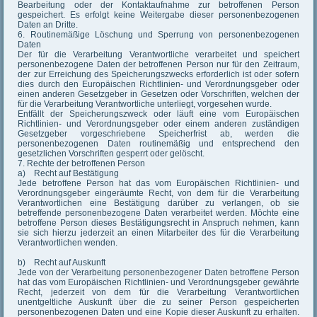
Bearbeitung oder der Kontaktaufnahme zur betroffenen Person
gespeichert. Es erfolgt keine Weitergabe dieser personenbezogenen
Daten an Dritte.
6. Routinemäßige Löschung und Sperrung von personenbezogenen
Daten
Der für die Verarbeitung Verantwortliche verarbeitet und speichert
personenbezogene Daten der betroffenen Person nur für den Zeitraum,
der zur Erreichung des Speicherungszwecks erforderlich ist oder sofern
dies durch den Europäischen Richtlinien- und Verordnungsgeber oder
einen anderen Gesetzgeber in Gesetzen oder Vorschriften, welchen der
für die Verarbeitung Verantwortliche unterliegt, vorgesehen wurde.
Entfällt der Speicherungszweck oder läuft eine vom Europäischen
Richtlinien- und Verordnungsgeber oder einem anderen zuständigen
Gesetzgeber vorgeschriebene Speicherfrist ab, werden die
personenbezogenen Daten routinemäßig und entsprechend den
gesetzlichen Vorschriften gesperrt oder gelöscht.
7. Rechte der betroffenen Person
a) Recht auf Bestätigung
Jede betroffene Person hat das vom Europäischen Richtlinien- und
Verordnungsgeber eingeräumte Recht, von dem für die Verarbeitung
Verantwortlichen eine Bestätigung darüber zu verlangen, ob sie
betreffende personenbezogene Daten verarbeitet werden. Möchte eine
betroffene Person dieses Bestätigungsrecht in Anspruch nehmen, kann
sie sich hierzu jederzeit an einen Mitarbeiter des für die Verarbeitung
Verantwortlichen wenden.
b) Recht auf Auskunft
Jede von der Verarbeitung personenbezogener Daten betroffene Person
hat das vom Europäischen Richtlinien- und Verordnungsgeber gewährte
Recht, jederzeit von dem für die Verarbeitung Verantwortlichen
unentgeltliche Auskunft über die zu seiner Person gespeicherten
personenbezogenen Daten und eine Kopie dieser Auskunft zu erhalten.