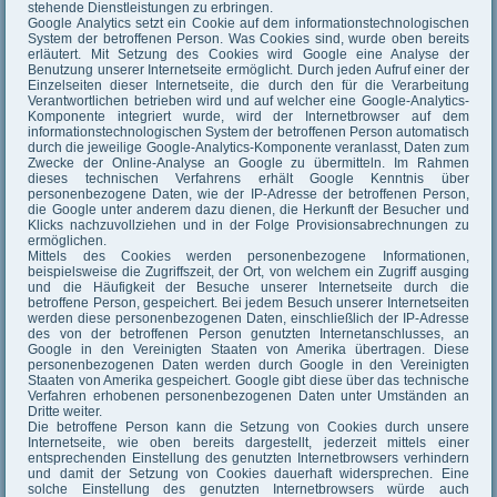
stehende Dienstleistungen zu erbringen.
Google Analytics setzt ein Cookie auf dem informationstechnologischen
System der betroffenen Person. Was Cookies sind, wurde oben bereits
erläutert. Mit Setzung des Cookies wird Google eine Analyse der
Benutzung unserer Internetseite ermöglicht. Durch jeden Aufruf einer der
Einzelseiten dieser Internetseite, die durch den für die Verarbeitung
Verantwortlichen betrieben wird und auf welcher eine Google-Analytics-
Komponente integriert wurde, wird der Internetbrowser auf dem
informationstechnologischen System der betroffenen Person automatisch
durch die jeweilige Google-Analytics-Komponente veranlasst, Daten zum
Zwecke der Online-Analyse an Google zu übermitteln. Im Rahmen
dieses technischen Verfahrens erhält Google Kenntnis über
personenbezogene Daten, wie der IP-Adresse der betroffenen Person,
die Google unter anderem dazu dienen, die Herkunft der Besucher und
Klicks nachzuvollziehen und in der Folge Provisionsabrechnungen zu
ermöglichen.
Mittels des Cookies werden personenbezogene Informationen,
beispielsweise die Zugriffszeit, der Ort, von welchem ein Zugriff ausging
und die Häufigkeit der Besuche unserer Internetseite durch die
betroffene Person, gespeichert. Bei jedem Besuch unserer Internetseiten
werden diese personenbezogenen Daten, einschließlich der IP-Adresse
des von der betroffenen Person genutzten Internetanschlusses, an
Google in den Vereinigten Staaten von Amerika übertragen. Diese
personenbezogenen Daten werden durch Google in den Vereinigten
Staaten von Amerika gespeichert. Google gibt diese über das technische
Verfahren erhobenen personenbezogenen Daten unter Umständen an
Dritte weiter.
Die betroffene Person kann die Setzung von Cookies durch unsere
Internetseite, wie oben bereits dargestellt, jederzeit mittels einer
entsprechenden Einstellung des genutzten Internetbrowsers verhindern
und damit der Setzung von Cookies dauerhaft widersprechen. Eine
solche Einstellung des genutzten Internetbrowsers würde auch