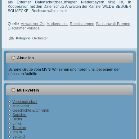
als Externer Datenschutzbeauftragter Niederbayern tätig ist, in
Kooperation mit den Datenschutz Anwälten der Kanzlei WILDE BEUGER
SOLMECKE | Rechtsanwälte erstellt.
Quelle:
Anwalt vor Ort
,
Markenrecht
,
Rechtsthemen
,
Fachanwalt Bremen
,
Disclaimer Vorlage
Kategorie:
Orchester
Aktuelles
Schöne Grüße vom MVN! Wir sehen und hören uns, bei einem der
nächsten Auftritte.
Musikverein
Vorstandschaft
Mitglieder
Geschichte & Chronik
Berichte
Bilder
Links
Termine
Intern
Leitbild