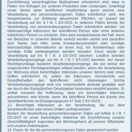
Durchführung vorvertraglicher Maßnahmen erforderlich sind, etwa in
Fällen von Anfragen zur unseren Produkten oder Leistungen. Unterliegt
unser Verein einer rechtlichen Verpflichtung durch welche eine
Verarbeitung von personenbezogenen Daten erforderlich wird, wie
beispielsweise zur Erfüllung steuerlicher Pflichten, so basiert die
Verarbeitung auf Art. 6 I lit. c DS-GVO. In seltenen Fällen könnte die
Verarbeitung von personenbezogenen Daten erforderlich werden, um
lebenswichtige Interessen der betroffenen Person oder einer anderen
natürlichen Person zu schützen. Dies wäre beispielsweise der Fall, wenn
ein Besucher in unserem Betrieb verletzt werden würde und daraufhin
sein Name, sein Alter, seine Krankenkassendaten oder sonstige
lebenswichtige Informationen an einen Arzt, ein Krankenhaus oder
sonstige Dritte weitergegeben werden müssten. Dann würde die
Verarbeitung auf Art. 6 I lit. d DS-GVO beruhen. Letztlich könnten
Verarbeitungsvorgänge auf Art. 6 I lit. f DS-GVO beruhen. Auf dieser
Rechtsgrundlage basieren Verarbeitungsvorgänge, die von keiner der
vorgenannten Rechtsgrundlagen erfasst werden, wenn die Verarbeitung
zur Wahrung eines berechtigten Interesses unseres Vereins oder eines
Dritten erforderlich ist, sofern die Interessen, Grundrechte und
Grundfreiheiten des Betroffenen nicht überwiegen. Solche
Verarbeitungsvorgänge sind uns insbesondere deshalb gestattet, weil
sie durch den Europäischen Gesetzgeber besonders erwähnt wurden. Er
vertrat insoweit die Auffassung, dass ein berechtigtes Interesse
anzunehmen sein könnte, wenn die betroffene Person ein Kunde des
Verantwortlichen ist (Erwägungsgrund 47 Satz 2 DS-GVO).
13. Berechtigte Interessen an der Verarbeitung, die von dem
Verantwortlichen oder einem Dritten verfolgt werden
Basiert die Verarbeitung personenbezogener Daten auf Artikel 6 I lit. f
DS-GVO ist unser berechtigtes Interesse die Durchführung unserer
Geschäftstätigkeit zugunsten des Wohlergehens all unserer Mitarbeiter
und unserer Anteilseigner.
14. Dauer, für die die personenbezogenen Daten gespeichert werden