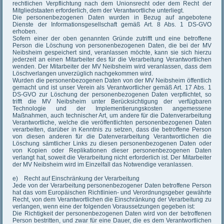
rechtlichen Verpflichtung nach dem Unionsrecht oder dem Recht der
Mitgliedstaaten erforderlich, dem der Verantwortliche unterliegt.
Die personenbezogenen Daten wurden in Bezug auf angebotene
Dienste der Informationsgesellschaft gemäß Art. 8 Abs. 1 DS-GVO
erhoben.
Sofern einer der oben genannten Gründe zutrifft und eine betroffene
Person die Löschung von personenbezogenen Daten, die bei der MV
Neibsheim gespeichert sind, veranlassen möchte, kann sie sich hierzu
jederzeit an einen Mitarbeiter des für die Verarbeitung Verantwortlichen
wenden. Der Mitarbeiter der MV Neibsheim wird veranlassen, dass dem
Löschverlangen unverzüglich nachgekommen wird.
Wurden die personenbezogenen Daten von der MV Neibsheim öffentlich
gemacht und ist unser Verein als Verantwortlicher gemäß Art. 17 Abs. 1
DS-GVO zur Löschung der personenbezogenen Daten verpflichtet, so
trifft die MV Neibsheim unter Berücksichtigung der verfügbaren
Technologie und der Implementierungskosten angemessene
Maßnahmen, auch technischer Art, um andere für die Datenverarbeitung
Verantwortliche, welche die veröffentlichten personenbezogenen Daten
verarbeiten, darüber in Kenntnis zu setzen, dass die betroffene Person
von diesen anderen für die Datenverarbeitung Verantwortlichen die
Löschung sämtlicher Links zu diesen personenbezogenen Daten oder
von Kopien oder Replikationen dieser personenbezogenen Daten
verlangt hat, soweit die Verarbeitung nicht erforderlich ist. Der Mitarbeiter
der MV Neibsheim wird im Einzelfall das Notwendige veranlassen.
e) Recht auf Einschränkung der Verarbeitung
Jede von der Verarbeitung personenbezogener Daten betroffene Person
hat das vom Europäischen Richtlinien- und Verordnungsgeber gewährte
Recht, von dem Verantwortlichen die Einschränkung der Verarbeitung zu
verlangen, wenn eine der folgenden Voraussetzungen gegeben ist:
Die Richtigkeit der personenbezogenen Daten wird von der betroffenen
Person bestritten, und zwar für eine Dauer, die es dem Verantwortlichen