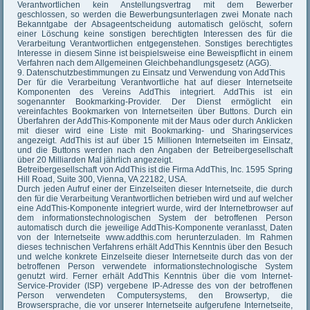
Verantwortlichen kein Anstellungsvertrag mit dem Bewerber
geschlossen, so werden die Bewerbungsunterlagen zwei Monate nach
Bekanntgabe der Absageentscheidung automatisch gelöscht, sofern
einer Löschung keine sonstigen berechtigten Interessen des für die
Verarbeitung Verantwortlichen entgegenstehen. Sonstiges berechtigtes
Interesse in diesem Sinne ist beispielsweise eine Beweispflicht in einem
Verfahren nach dem Allgemeinen Gleichbehandlungsgesetz (AGG).
9. Datenschutzbestimmungen zu Einsatz und Verwendung von AddThis
Der für die Verarbeitung Verantwortliche hat auf dieser Internetseite
Komponenten des Vereins AddThis integriert. AddThis ist ein
sogenannter Bookmarking-Provider. Der Dienst ermöglicht ein
vereinfachtes Bookmarken von Internetseiten über Buttons. Durch ein
Überfahren der AddThis-Komponente mit der Maus oder durch Anklicken
mit dieser wird eine Liste mit Bookmarking- und Sharingservices
angezeigt. AddThis ist auf über 15 Millionen Internetseiten im Einsatz,
und die Buttons werden nach den Angaben der Betreibergesellschaft
über 20 Milliarden Mal jährlich angezeigt.
Betreibergesellschaft von AddThis ist die Firma AddThis, Inc. 1595 Spring
Hill Road, Suite 300, Vienna, VA 22182, USA.
Durch jeden Aufruf einer der Einzelseiten dieser Internetseite, die durch
den für die Verarbeitung Verantwortlichen betrieben wird und auf welcher
eine AddThis-Komponente integriert wurde, wird der Internetbrowser auf
dem informationstechnologischen System der betroffenen Person
automatisch durch die jeweilige AddThis-Komponente veranlasst, Daten
von der Internetseite www.addthis.com herunterzuladen. Im Rahmen
dieses technischen Verfahrens erhält AddThis Kenntnis über den Besuch
und welche konkrete Einzelseite dieser Internetseite durch das von der
betroffenen Person verwendete informationstechnologische System
genutzt wird. Ferner erhält AddThis Kenntnis über die vom Internet-
Service-Provider (ISP) vergebene IP-Adresse des von der betroffenen
Person verwendeten Computersystems, den Browsertyp, die
Browsersprache, die vor unserer Internetseite aufgerufene Internetseite,