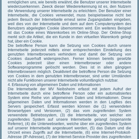
ermöglichen uns, wie bereits erwähnt, die Benutzer unserer Internetseite
wiederzuerkennen. Zweck dieser Wiedererkennung ist es, den Nutzern
die Verwendung unserer Internetseite zu erleichtern. Der Benutzer einer
Internetseite, die Cookies verwendet, muss beispielsweise nicht bei
jedem Besuch der Internetseite erneut seine Zugangsdaten eingeben,
weil dies von der Internetseite und dem auf dem Computersystem des
Benutzers abgelegten Cookie übernommen wird. Ein weiteres Beispiel
ist das Cookie eines Warenkorbes im Online-Shop. Der Online-Shop
merkt sich die Artikel, die ein Kunde in den virtuellen Warenkorb gelegt
hat, über ein Cookie.
Die betroffene Person kann die Setzung von Cookies durch unsere
Internetseite jederzeit mittels einer entsprechenden Einstellung des
genutzten Internetbrowsers verhindern und damit der Setzung von
Cookies dauerhaft widersprechen. Ferner können bereits gesetzte
Cookies jederzeit über einen Internetbrowser oder andere
Softwareprogramme gelöscht werden. Dies ist in allen gängigen
Internetbrowsern möglich. Deaktiviert die betroffene Person die Setzung
von Cookies in dem genutzten Internetbrowser, sind unter Umständen
nicht alle Funktionen unserer Internetseite vollumfänglich nutzbar.
4. Erfassung von allgemeinen Daten und Informationen
Die Internetseite der MV Neibsheim erfasst mit jedem Aufruf der
Internetseite durch eine betroffene Person oder ein automatisiertes
System eine Reihe von allgemeinen Daten und Informationen. Diese
allgemeinen Daten und Informationen werden in den Logfiles des
Servers gespeichert. Erfasst werden können die (1) verwendeten
Browsertypen und Versionen, (2) das vom zugreifenden System
verwendete Betriebssystem, (3) die Internetseite, von welcher ein
zugreifendes System auf unsere Internetseite gelangt (sogenannte
Referrer), (4) die Unterwebseiten, welche über ein zugreifendes System
auf unserer Internetseite angesteuert werden, (5) das Datum und die
Uhrzeit eines Zugriffs auf die Internetseite, (6) eine Internet-Protokoll-
Adresse (IP-Adresse), (7) der Internet-Service-Provider des zugreifenden