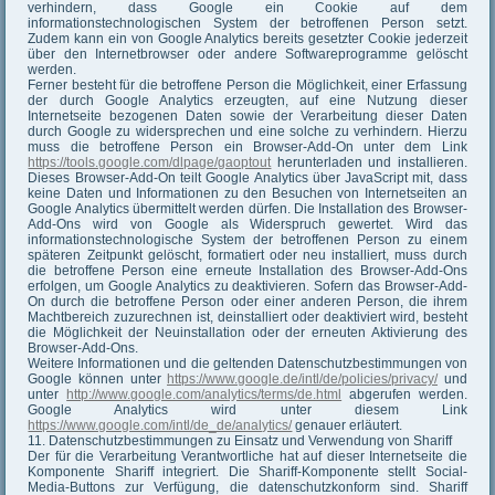
verhindern, dass Google ein Cookie auf dem
informationstechnologischen System der betroffenen Person setzt.
Zudem kann ein von Google Analytics bereits gesetzter Cookie jederzeit
über den Internetbrowser oder andere Softwareprogramme gelöscht
werden.
Ferner besteht für die betroffene Person die Möglichkeit, einer Erfassung
der durch Google Analytics erzeugten, auf eine Nutzung dieser
Internetseite bezogenen Daten sowie der Verarbeitung dieser Daten
durch Google zu widersprechen und eine solche zu verhindern. Hierzu
muss die betroffene Person ein Browser-Add-On unter dem Link
https://tools.google.com/dlpage/gaoptout
herunterladen und installieren.
Dieses Browser-Add-On teilt Google Analytics über JavaScript mit, dass
keine Daten und Informationen zu den Besuchen von Internetseiten an
Google Analytics übermittelt werden dürfen. Die Installation des Browser-
Add-Ons wird von Google als Widerspruch gewertet. Wird das
informationstechnologische System der betroffenen Person zu einem
späteren Zeitpunkt gelöscht, formatiert oder neu installiert, muss durch
die betroffene Person eine erneute Installation des Browser-Add-Ons
erfolgen, um Google Analytics zu deaktivieren. Sofern das Browser-Add-
On durch die betroffene Person oder einer anderen Person, die ihrem
Machtbereich zuzurechnen ist, deinstalliert oder deaktiviert wird, besteht
die Möglichkeit der Neuinstallation oder der erneuten Aktivierung des
Browser-Add-Ons.
Weitere Informationen und die geltenden Datenschutzbestimmungen von
Google können unter
https://www.google.de/intl/de/policies/privacy/
und
unter
http://www.google.com/analytics/terms/de.html
abgerufen werden.
Google Analytics wird unter diesem Link
https://www.google.com/intl/de_de/analytics/
genauer erläutert.
11. Datenschutzbestimmungen zu Einsatz und Verwendung von Shariff
Der für die Verarbeitung Verantwortliche hat auf dieser Internetseite die
Komponente Shariff integriert. Die Shariff-Komponente stellt Social-
Media-Buttons zur Verfügung, die datenschutzkonform sind. Shariff