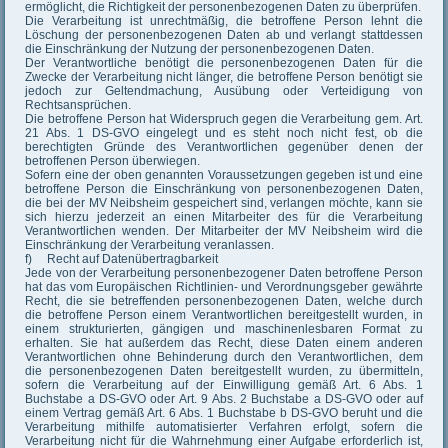
ermöglicht, die Richtigkeit der personenbezogenen Daten zu überprüfen.
Die Verarbeitung ist unrechtmäßig, die betroffene Person lehnt die
Löschung der personenbezogenen Daten ab und verlangt stattdessen
die Einschränkung der Nutzung der personenbezogenen Daten.
Der Verantwortliche benötigt die personenbezogenen Daten für die
Zwecke der Verarbeitung nicht länger, die betroffene Person benötigt sie
jedoch zur Geltendmachung, Ausübung oder Verteidigung von
Rechtsansprüchen.
Die betroffene Person hat Widerspruch gegen die Verarbeitung gem. Art.
21 Abs. 1 DS-GVO eingelegt und es steht noch nicht fest, ob die
berechtigten Gründe des Verantwortlichen gegenüber denen der
betroffenen Person überwiegen.
Sofern eine der oben genannten Voraussetzungen gegeben ist und eine
betroffene Person die Einschränkung von personenbezogenen Daten,
die bei der MV Neibsheim gespeichert sind, verlangen möchte, kann sie
sich hierzu jederzeit an einen Mitarbeiter des für die Verarbeitung
Verantwortlichen wenden. Der Mitarbeiter der MV Neibsheim wird die
Einschränkung der Verarbeitung veranlassen.
f) Recht auf Datenübertragbarkeit
Jede von der Verarbeitung personenbezogener Daten betroffene Person
hat das vom Europäischen Richtlinien- und Verordnungsgeber gewährte
Recht, die sie betreffenden personenbezogenen Daten, welche durch
die betroffene Person einem Verantwortlichen bereitgestellt wurden, in
einem strukturierten, gängigen und maschinenlesbaren Format zu
erhalten. Sie hat außerdem das Recht, diese Daten einem anderen
Verantwortlichen ohne Behinderung durch den Verantwortlichen, dem
die personenbezogenen Daten bereitgestellt wurden, zu übermitteln,
sofern die Verarbeitung auf der Einwilligung gemäß Art. 6 Abs. 1
Buchstabe a DS-GVO oder Art. 9 Abs. 2 Buchstabe a DS-GVO oder auf
einem Vertrag gemäß Art. 6 Abs. 1 Buchstabe b DS-GVO beruht und die
Verarbeitung mithilfe automatisierter Verfahren erfolgt, sofern die
Verarbeitung nicht für die Wahrnehmung einer Aufgabe erforderlich ist,