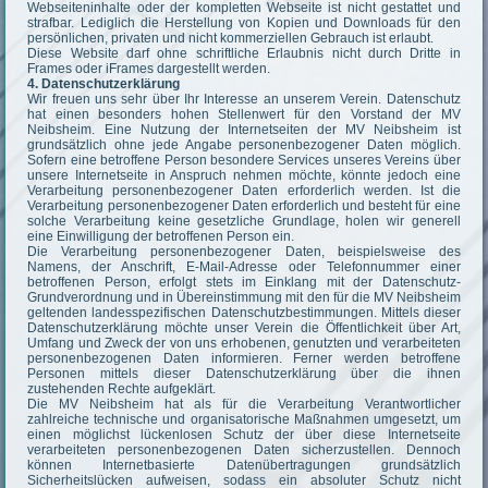
Webseiteninhalte oder der kompletten Webseite ist nicht gestattet und
strafbar. Lediglich die Herstellung von Kopien und Downloads für den
persönlichen, privaten und nicht kommerziellen Gebrauch ist erlaubt.
Diese Website darf ohne schriftliche Erlaubnis nicht durch Dritte in
Frames oder iFrames dargestellt werden.
4. Datenschutzerklärung
Wir freuen uns sehr über Ihr Interesse an unserem Verein. Datenschutz
hat einen besonders hohen Stellenwert für den Vorstand der MV
Neibsheim. Eine Nutzung der Internetseiten der MV Neibsheim ist
grundsätzlich ohne jede Angabe personenbezogener Daten möglich.
Sofern eine betroffene Person besondere Services unseres Vereins über
unsere Internetseite in Anspruch nehmen möchte, könnte jedoch eine
Verarbeitung personenbezogener Daten erforderlich werden. Ist die
Verarbeitung personenbezogener Daten erforderlich und besteht für eine
solche Verarbeitung keine gesetzliche Grundlage, holen wir generell
eine Einwilligung der betroffenen Person ein.
Die Verarbeitung personenbezogener Daten, beispielsweise des
Namens, der Anschrift, E-Mail-Adresse oder Telefonnummer einer
betroffenen Person, erfolgt stets im Einklang mit der Datenschutz-
Grundverordnung und in Übereinstimmung mit den für die MV Neibsheim
geltenden landesspezifischen Datenschutzbestimmungen. Mittels dieser
Datenschutzerklärung möchte unser Verein die Öffentlichkeit über Art,
Umfang und Zweck der von uns erhobenen, genutzten und verarbeiteten
personenbezogenen Daten informieren. Ferner werden betroffene
Personen mittels dieser Datenschutzerklärung über die ihnen
zustehenden Rechte aufgeklärt.
Die MV Neibsheim hat als für die Verarbeitung Verantwortlicher
zahlreiche technische und organisatorische Maßnahmen umgesetzt, um
einen möglichst lückenlosen Schutz der über diese Internetseite
verarbeiteten personenbezogenen Daten sicherzustellen. Dennoch
können Internetbasierte Datenübertragungen grundsätzlich
Sicherheitslücken aufweisen, sodass ein absoluter Schutz nicht