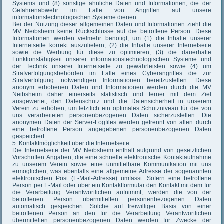
Systems und (8) sonstige ähnliche Daten und Informationen, die der
Gefahrenabwehr im Falle von Angriffen auf unsere
informationstechnologischen Systeme dienen.
Bei der Nutzung dieser allgemeinen Daten und Informationen zieht die
MV Neibsheim keine Rückschlüsse auf die betroffene Person. Diese
Informationen werden vielmehr benötigt, um (1) die Inhalte unserer
Internetseite korrekt auszuliefern, (2) die Inhalte unserer Internetseite
sowie die Werbung für diese zu optimieren, (3) die dauerhafte
Funktionsfähigkeit unserer informationstechnologischen Systeme und
der Technik unserer Internetseite zu gewährleisten sowie (4) um
Strafverfolgungsbehörden im Falle eines Cyberangriffes die zur
Strafverfolgung notwendigen Informationen bereitzustellen. Diese
anonym erhobenen Daten und Informationen werden durch die MV
Neibsheim daher einerseits statistisch und ferner mit dem Ziel
ausgewertet, den Datenschutz und die Datensicherheit in unserem
Verein zu erhöhen, um letztlich ein optimales Schutzniveau für die von
uns verarbeiteten personenbezogenen Daten sicherzustellen. Die
anonymen Daten der Server-Logfiles werden getrennt von allen durch
eine betroffene Person angegebenen personenbezogenen Daten
gespeichert.
5. Kontaktmöglichkeit über die Internetseite
Die Internetseite der MV Neibsheim enthält aufgrund von gesetzlichen
Vorschriften Angaben, die eine schnelle elektronische Kontaktaufnahme
zu unserem Verein sowie eine unmittelbare Kommunikation mit uns
ermöglichen, was ebenfalls eine allgemeine Adresse der sogenannten
elektronischen Post (E-Mail-Adresse) umfasst. Sofern eine betroffene
Person per E-Mail oder über ein Kontaktformular den Kontakt mit dem für
die Verarbeitung Verantwortlichen aufnimmt, werden die von der
betroffenen Person übermittelten personenbezogenen Daten
automatisch gespeichert. Solche auf freiwilliger Basis von einer
betroffenen Person an den für die Verarbeitung Verantwortlichen
übermittelten personenbezogenen Daten werden für Zwecke der