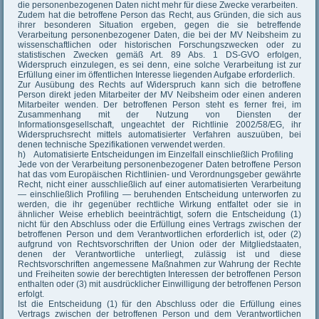
die personenbezogenen Daten nicht mehr für diese Zwecke verarbeiten.
Zudem hat die betroffene Person das Recht, aus Gründen, die sich aus
ihrer besonderen Situation ergeben, gegen die sie betreffende
Verarbeitung personenbezogener Daten, die bei der MV Neibsheim zu
wissenschaftlichen oder historischen Forschungszwecken oder zu
statistischen Zwecken gemäß Art. 89 Abs. 1 DS-GVO erfolgen,
Widerspruch einzulegen, es sei denn, eine solche Verarbeitung ist zur
Erfüllung einer im öffentlichen Interesse liegenden Aufgabe erforderlich.
Zur Ausübung des Rechts auf Widerspruch kann sich die betroffene
Person direkt jeden Mitarbeiter der MV Neibsheim oder einen anderen
Mitarbeiter wenden. Der betroffenen Person steht es ferner frei, im
Zusammenhang mit der Nutzung von Diensten der
Informationsgesellschaft, ungeachtet der Richtlinie 2002/58/EG, ihr
Widerspruchsrecht mittels automatisierter Verfahren auszuüben, bei
denen technische Spezifikationen verwendet werden.
h) Automatisierte Entscheidungen im Einzelfall einschließlich Profiling
Jede von der Verarbeitung personenbezogener Daten betroffene Person
hat das vom Europäischen Richtlinien- und Verordnungsgeber gewährte
Recht, nicht einer ausschließlich auf einer automatisierten Verarbeitung
— einschließlich Profiling — beruhenden Entscheidung unterworfen zu
werden, die ihr gegenüber rechtliche Wirkung entfaltet oder sie in
ähnlicher Weise erheblich beeinträchtigt, sofern die Entscheidung (1)
nicht für den Abschluss oder die Erfüllung eines Vertrags zwischen der
betroffenen Person und dem Verantwortlichen erforderlich ist, oder (2)
aufgrund von Rechtsvorschriften der Union oder der Mitgliedstaaten,
denen der Verantwortliche unterliegt, zulässig ist und diese
Rechtsvorschriften angemessene Maßnahmen zur Wahrung der Rechte
und Freiheiten sowie der berechtigten Interessen der betroffenen Person
enthalten oder (3) mit ausdrücklicher Einwilligung der betroffenen Person
erfolgt.
Ist die Entscheidung (1) für den Abschluss oder die Erfüllung eines
Vertrags zwischen der betroffenen Person und dem Verantwortlichen