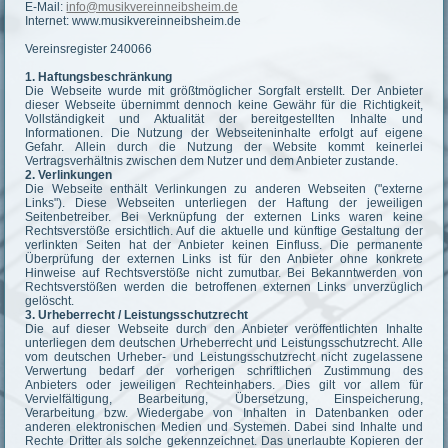
E-Mail:
info@musikvereinneibsheim.de
Internet: www.musikvereinneibsheim.de
Vereinsregister 240066
1. Haftungsbeschränkung
Die Webseite wurde mit größtmöglicher Sorgfalt erstellt. Der Anbieter
dieser Webseite übernimmt dennoch keine Gewähr für die Richtigkeit,
Vollständigkeit und Aktualität der bereitgestellten Inhalte und
Informationen. Die Nutzung der Webseiteninhalte erfolgt auf eigene
Gefahr. Allein durch die Nutzung der Website kommt keinerlei
Vertragsverhältnis zwischen dem Nutzer und dem Anbieter zustande.
2. Verlinkungen
Die Webseite enthält Verlinkungen zu anderen Webseiten ("externe
Links"). Diese Webseiten unterliegen der Haftung der jeweiligen
Seitenbetreiber. Bei Verknüpfung der externen Links waren keine
Rechtsverstöße ersichtlich. Auf die aktuelle und künftige Gestaltung der
verlinkten Seiten hat der Anbieter keinen Einfluss. Die permanente
Überprüfung der externen Links ist für den Anbieter ohne konkrete
Hinweise auf Rechtsverstöße nicht zumutbar. Bei Bekanntwerden von
Rechtsverstößen werden die betroffenen externen Links unverzüglich
gelöscht.
3. Urheberrecht / Leistungsschutzrecht
Die auf dieser Webseite durch den Anbieter veröffentlichten Inhalte
unterliegen dem deutschen Urheberrecht und Leistungsschutzrecht. Alle
vom deutschen Urheber- und Leistungsschutzrecht nicht zugelassene
Verwertung bedarf der vorherigen schriftlichen Zustimmung des
Anbieters oder jeweiligen Rechteinhabers. Dies gilt vor allem für
Vervielfältigung, Bearbeitung, Übersetzung, Einspeicherung,
Verarbeitung bzw. Wiedergabe von Inhalten in Datenbanken oder
anderen elektronischen Medien und Systemen. Dabei sind Inhalte und
Rechte Dritter als solche gekennzeichnet. Das unerlaubte Kopieren der