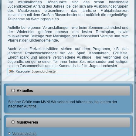
Die musikalischen Höhepunkte sind das schon traditionelle
Jugendkonzert Anfang des Jahres, bei der sich alle Ausbildungsgruppen
des Musikvereins präsentieren, das jährliche Frühjahrskonzert
zusammen mit dem Großen Blasorchester und natürlich die regelmäßige
Teilnahme an Wertungsspielen.
Auftritte bei eigenen Veranstaltungen, wie beim Sommernachstsfest und
der Winterfeier gehören ebenso zum festen Terminplan, sowie
musikalische Beiträge zum Maisingen der Neibsheimer Vereine und zum
Pfarrfest der Kirchengemeinde.
Auch viele Freizeitaktivitäten stehen auf dem Programm, z.B. das
jährliche Probewochenende mit viel Spaß, Kanufahren, Grillfeste,
Erlebnispark und andere verschiedene Ausflüge. Hier verbringen die
Jugendlichen gerne einen Teil ihrer freien Zeit miteinander und festigen
so den Zusammenhalt und die Kameradschaft im Jugendorchester.
Kategorie:
Jugendorchester
Aktuelles
Schöne Grüße vom MVN! Wir sehen und hören uns, bei einem der
nächsten Auftritte.
Musikverein
Vorstandschaft