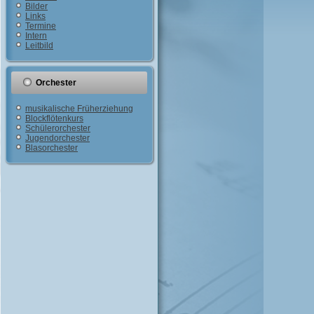
Bilder
Links
Termine
Intern
Leitbild
Orchester
musikalische Früherziehung
Blockflötenkurs
Schülerorchester
Jugendorchester
Blasorchester