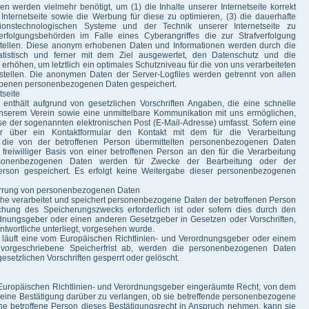
en werden vielmehr benötigt, um (1) die Inhalte unserer Internetseite korrekt
r Internetseite sowie die Werbung für diese zu optimieren, (3) die dauerhafte
ationstechnologischen Systeme und der Technik unserer Internetseite zu
erfolgungsbehörden im Falle eines Cyberangriffes die zur Strafverfolgung
stellen. Diese anonym erhobenen Daten und Informationen werden durch die
atistisch und ferner mit dem Ziel ausgewertet, den Datenschutz und die
erhöhen, um letztlich ein optimales Schutzniveau für die von uns verarbeiteten
tellen. Die anonymen Daten der Server-Logfiles werden getrennt von allen
ebenen personenbezogenen Daten gespeichert.
tseite
 enthält aufgrund von gesetzlichen Vorschriften Angaben, die eine schnelle
nserem Verein sowie eine unmittelbare Kommunikation mit uns ermöglichen,
se der sogenannten elektronischen Post (E-Mail-Adresse) umfasst. Sofern eine
r über ein Kontaktformular den Kontakt mit dem für die Verarbeitung
n die von der betroffenen Person übermittelten personenbezogenen Daten
 freiwilliger Basis von einer betroffenen Person an den für die Verarbeitung
personenbezogenen Daten werden für Zwecke der Bearbeitung oder der
erson gespeichert. Es erfolgt keine Weitergabe dieser personenbezogenen
rrung von personenbezogenen Daten
iche verarbeitet und speichert personenbezogene Daten der betroffenen Person
ichung des Speicherungszwecks erforderlich ist oder sofern dies durch den
rdnungsgeber oder einen anderen Gesetzgeber in Gesetzen oder Vorschriften,
ntwortliche unterliegt, vorgesehen wurde.
r läuft eine vom Europäischen Richtlinien- und Verordnungsgeber oder einem
vorgeschriebene Speicherfrist ab, werden die personenbezogenen Daten
setzlichen Vorschriften gesperrt oder gelöscht.
 Europäischen Richtlinien- und Verordnungsgeber eingeräumte Recht, von dem
n eine Bestätigung darüber zu verlangen, ob sie betreffende personenbezogene
ne betroffene Person dieses Bestätigungsrecht in Anspruch nehmen, kann sie