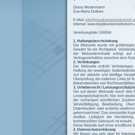
Diana Westermann
Eva-Maria Dulkies
E-Mail:
info@musikvereinneibsheim.
Internet: www.musikvereinneibsheim.
Vereinsregister 240066
1. Haftungsbeschränkung
Die Webseite wurde mit größtmöglich
Gewähr für die Richtigkeit, Vollständi
der Webseiteninhalte erfolgt auf
Vertragsverhältnis zwischen dem Nut
2. Verlinkungen
Die Webseite enthält Verlinkungen
Haftung der jeweiligen Seitenbetreib
Auf die aktuelle und künftige Gesta
Überprüfung der externen Links ist f
Bekanntwerden von Rechtsverstößen w
3. Urheberrecht / Leistungsschutzr
Die auf dieser Webseite durch den A
Leistungsschutzrecht. Alle vom deut
der vorherigen schriftlichen Zustim
Vervielfältigung, Bearbeitung, Üb
Datenbanken oder anderen elektronis
gekennzeichnet. Das unerlaubte Kopie
strafbar. Lediglich die Herstell
kommerziellen Gebrauch ist erlaubt.
Diese Website darf ohne schriftliche 
4. Datenschutzerklärung
Wir freuen uns sehr über Ihr Intere