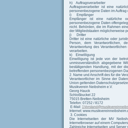
h) Auftragsverarbeiter
Auftragsverarbeiter ist eine natürl
personenbezogene Daten im Auftrag de
i) Empfänger
Empfänger ist eine natürliche od
personenbezogene Daten offengelegt 
nicht. Behörden, die im Rahmen ei
der Mitgliedstaaten möglicherweise p
j) Dritter
Dritter ist eine natürliche oder jur
Person, dem Verantwortlichen, de
Verantwortung des Verantwortlichen
verarbeiten.
k) Einwilligung
Einwilligung ist jede von der betro
unmissverständlich abgegebene Wil
bestätigenden Handlung, mit der die
betreffenden personenbezogenen Date
2. Name und Anschrift des für die Ver
Verantwortlicher im Sinne der Date
Union geltenden Datenschutzgesetze 
Musikverein Neibsheim e.V.
Georg Hauck
Schloßbuckel 22
75015 Bretten-Neibsheim
Telefon: 07252 / 8172
E-Mail:
1Vorstand@musikvereinneib
Internet: www.musikvereinneibsheim.
3. Cookies
Die Internetseiten der MV Neibs
Internetbrowser auf einem Computers
Zahlreiche Internetseiten und Serve