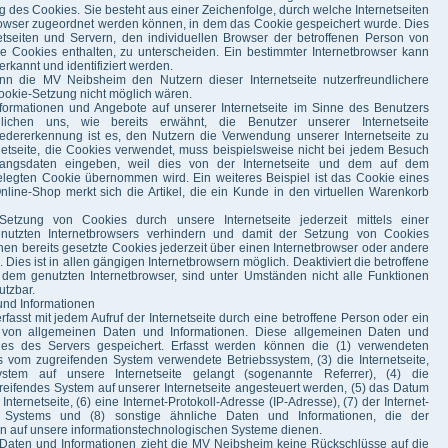
g des Cookies. Sie besteht aus einer Zeichenfolge, durch welche Internetseiten
rowser zugeordnet werden können, in dem das Cookie gespeichert wurde. Dies
etseiten und Servern, den individuellen Browser der betroffenen Person von
e Cookies enthalten, zu unterscheiden. Ein bestimmter Internetbrowser kann
rkannt und identifiziert werden.
n die MV Neibsheim den Nutzern dieser Internetseite nutzerfreundlichere
Cookie-Setzung nicht möglich wären.
nformationen und Angebote auf unserer Internetseite im Sinne des Benutzers
lichen uns, wie bereits erwähnt, die Benutzer unserer Internetseite
dererkennung ist es, den Nutzern die Verwendung unserer Internetseite zu
rnetseite, die Cookies verwendet, muss beispielsweise nicht bei jedem Besuch
ugangsdaten eingeben, weil dies von der Internetseite und dem auf dem
egten Cookie übernommen wird. Ein weiteres Beispiel ist das Cookie eines
ine-Shop merkt sich die Artikel, die ein Kunde in den virtuellen Warenkorb
etzung von Cookies durch unsere Internetseite jederzeit mittels einer
enutzten Internetbrowsers verhindern und damit der Setzung von Cookies
en bereits gesetzte Cookies jederzeit über einen Internetbrowser oder andere
ies ist in allen gängigen Internetbrowsern möglich. Deaktiviert die betroffene
dem genutzten Internetbrowser, sind unter Umständen nicht alle Funktionen
utzbar.
und Informationen
fasst mit jedem Aufruf der Internetseite durch eine betroffene Person oder ein
e von allgemeinen Daten und Informationen. Diese allgemeinen Daten und
les des Servers gespeichert. Erfasst werden können die (1) verwendeten
 vom zugreifenden System verwendete Betriebssystem, (3) die Internetseite,
tem auf unsere Internetseite gelangt (sogenannte Referrer), (4) die
reifendes System auf unserer Internetseite angesteuert werden, (5) das Datum
Internetseite, (6) eine Internet-Protokoll-Adresse (IP-Adresse), (7) der Internet-
n Systems und (8) sonstige ähnliche Daten und Informationen, die der
en auf unsere informationstechnologischen Systeme dienen.
 Daten und Informationen zieht die MV Neibsheim keine Rückschlüsse auf die