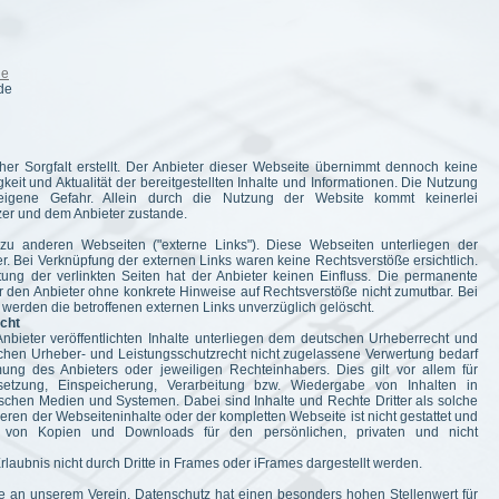
de
de
er Sorgfalt erstellt. Der Anbieter dieser Webseite übernimmt dennoch keine
gkeit und Aktualität der bereitgestellten Inhalte und Informationen. Die Nutzung
 eigene Gefahr. Allein durch die Nutzung der Website kommt keinerlei
zer und dem Anbieter zustande.
 zu anderen Webseiten ("externe Links"). Diese Webseiten unterliegen der
er. Bei Verknüpfung der externen Links waren keine Rechtsverstöße ersichtlich.
ltung der verlinkten Seiten hat der Anbieter keinen Einfluss. Die permanente
ür den Anbieter ohne konkrete Hinweise auf Rechtsverstöße nicht zumutbar. Bei
erden die betroffenen externen Links unverzüglich gelöscht.
echt
nbieter veröffentlichten Inhalte unterliegen dem deutschen Urheberrecht und
schen Urheber- und Leistungsschutzrecht nicht zugelassene Verwertung bedarf
mung des Anbieters oder jeweiligen Rechteinhabers. Dies gilt vor allem für
ersetzung, Einspeicherung, Verarbeitung bzw. Wiedergabe von Inhalten in
chen Medien und Systemen. Dabei sind Inhalte und Rechte Dritter als solche
ren der Webseiteninhalte oder der kompletten Webseite ist nicht gestattet und
ung von Kopien und Downloads für den persönlichen, privaten und nicht
Erlaubnis nicht durch Dritte in Frames oder iFrames dargestellt werden.
sse an unserem Verein. Datenschutz hat einen besonders hohen Stellenwert für