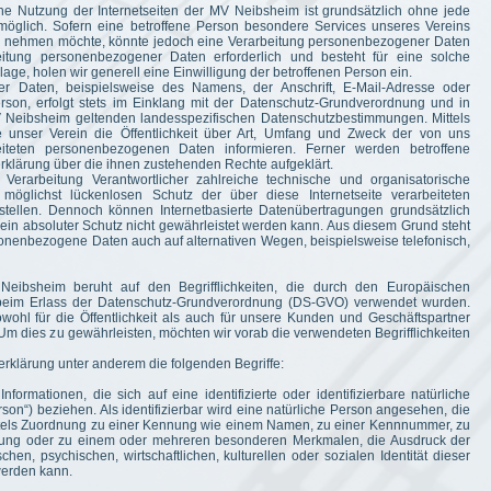
e Nutzung der Internetseiten der MV Neibsheim ist grundsätzlich ohne jede
glich. Sofern eine betroffene Person besondere Services unseres Vereins
uch nehmen möchte, könnte jedoch eine Verarbeitung personenbezogener Daten
beitung personenbezogener Daten erforderlich und besteht für eine solche
age, holen wir generell eine Einwilligung der betroffenen Person ein.
r Daten, beispielsweise des Namens, der Anschrift, E-Mail-Adresse oder
rson, erfolgt stets im Einklang mit der Datenschutz-Grundverordnung und in
 Neibsheim geltenden landesspezifischen Datenschutzbestimmungen. Mittels
e unser Verein die Öffentlichkeit über Art, Umfang und Zweck der von uns
iteten personenbezogenen Daten informieren. Ferner werden betroffene
rklärung über die ihnen zustehenden Rechte aufgeklärt.
Verarbeitung Verantwortlicher zahlreiche technische und organisatorische
glichst lückenlosen Schutz der über diese Internetseite verarbeiteten
tellen. Dennoch können Internetbasierte Datenübertragungen grundsätzlich
ein absoluter Schutz nicht gewährleistet werden kann. Aus diesem Grund steht
rsonenbezogene Daten auch auf alternativen Wegen, beispielsweise telefonisch,
Neibsheim beruht auf den Begrifflichkeiten, die durch den Europäischen
 beim Erlass der Datenschutz-Grundverordnung (DS-GVO) verwendet wurden.
wohl für die Öffentlichkeit als auch für unsere Kunden und Geschäftspartner
 Um dies zu gewährleisten, möchten wir vorab die verwendeten Begrifflichkeiten
rklärung unter anderem die folgenden Begriffe:
ormationen, die sich auf eine identifizierte oder identifizierbare natürliche
son“) beziehen. Als identifizierbar wird eine natürliche Person angesehen, die
mittels Zuordnung zu einer Kennung wie einem Namen, zu einer Kennnummer, zu
nnung oder zu einem oder mehreren besonderen Merkmalen, die Ausdruck der
hen, psychischen, wirtschaftlichen, kulturellen oder sozialen Identität dieser
 werden kann.