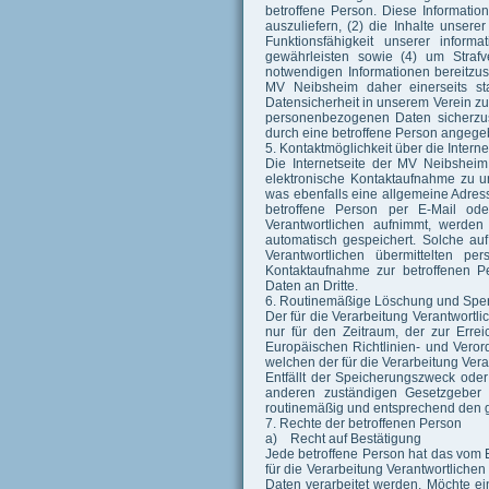
betroffene Person. Diese Information
auszuliefern, (2) die Inhalte unsere
Funktionsfähigkeit unserer inform
gewährleisten sowie (4) um Strafv
notwendigen Informationen bereitzu
MV Neibsheim daher einerseits st
Datensicherheit in unserem Verein zu 
personenbezogenen Daten sicherzus
durch eine betroffene Person angeg
5. Kontaktmöglichkeit über die Interne
Die Internetseite der MV Neibsheim
elektronische Kontaktaufnahme zu u
was ebenfalls eine allgemeine Adres
betroffene Person per E-Mail ode
Verantwortlichen aufnimmt, werde
automatisch gespeichert. Solche auf
Verantwortlichen übermittelten 
Kontaktaufnahme zur betroffenen P
Daten an Dritte.
6. Routinemäßige Löschung und Spe
Der für die Verarbeitung Verantwortl
nur für den Zeitraum, der zur Erre
Europäischen Richtlinien- und Vero
welchen der für die Verarbeitung Vera
Entfällt der Speicherungszweck ode
anderen zuständigen Gesetzgeber 
routinemäßig und entsprechend den ge
7. Rechte der betroffenen Person
a) Recht auf Bestätigung
Jede betroffene Person hat das vom
für die Verarbeitung Verantwortliche
Daten verarbeitet werden. Möchte ei