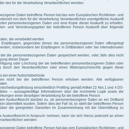
eiter des für die Verarbeitung Verantwortlichen wenden.
ezogener Daten betroffene Person hat das vom Europäischen Richtlinien- und
erzeit von dem für die Verarbeitung Verantwortlichen unentgeltliche Auskunft
erten personenbezogenen Daten und eine Kopie dieser Auskunft zu erhalten.
nien- und Verordnungsgeber der betroffenen Person Auskunft über folgende
ten, die verarbeitet werden
n Empfängern, gegenüber denen die personenbezogenen Daten offengelegt
erden, insbesondere bei Empfängern in Drittländern oder bei internationalen
r die die personenbezogenen Daten gespeichert werden, oder, falls dies nicht
tlegung dieser Dauer
chtigung oder Löschung der sie betreffenden personenbezogenen Daten oder
g durch den Verantwortlichen oder eines Widerspruchsrechts gegen diese
 bei einer Aufsichtsbehörde
n nicht bei der betroffenen Person erhoben werden: Alle verfügbaren
Daten
ntscheidungsfindung einschließlich Profiling gemäß Artikel 22 Abs.1 und 4 DS-
len — aussagekräftige Informationen über die involvierte Logik sowie die
rkungen einer derartigen Verarbeitung für die betroffene Person
 ein Auskunftsrecht darüber zu, ob personenbezogene Daten an ein Drittland
on übermittelt wurden. Sofern dies der Fall ist, so steht der betroffenen Person
 über die geeigneten Garantien im Zusammenhang mit der Übermittlung zu
s Auskunftsrecht in Anspruch nehmen, kann sie sich hierzu jederzeit an einen
Verantwortlichen wenden.
ezogener Daten betroffene Person hat das vom Europäischen Richtlinien- und