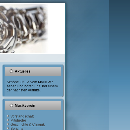
Aktuelles
Schöne Grüße vom MVN! Wir
sehen und hören uns, bei einem
der nächsten Auftritte.
Musikverein
Vorstandschaft
Mitglieder
Geschichte & Chronik
Berichte