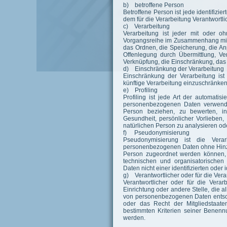
b) betroffene Person
Betroffene Person ist jede identifizi
dem für die Verarbeitung Verantwortli
c) Verarbeitung
Verarbeitung ist jeder mit oder o
Vorgangsreihe im Zusammenhang mit 
das Ordnen, die Speicherung, die A
Offenlegung durch Übermittlung, Ve
Verknüpfung, die Einschränkung, das
d) Einschränkung der Verarbeitung
Einschränkung der Verarbeitung ist
künftige Verarbeitung einzuschränken
e) Profiling
Profiling ist jede Art der automati
personenbezogenen Daten verwendet
Person beziehen, zu bewerten, ins
Gesundheit, persönlicher Vorlieben, 
natürlichen Person zu analysieren o
f) Pseudonymisierung
Pseudonymisierung ist die Vera
personenbezogenen Daten ohne Hinzuz
Person zugeordnet werden können, 
technischen und organisatorische
Daten nicht einer identifizierten ode
g) Verantwortlicher oder für die Vera
Verantwortlicher oder für die Verarb
Einrichtung oder andere Stelle, die 
von personenbezogenen Daten entsche
oder das Recht der Mitgliedstaat
bestimmten Kriterien seiner Benen
werden.