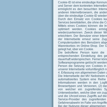
Cookie-ID ist eine eindeutige Kennun
und Server dem konkreten Internetb
ermöglicht es den besuchten Intern
anderen Internetbrowsern, die ander
über die eindeutige Cookie-ID wiedere
Durch den Einsatz von Cookies kan
Services bereitstellen, die ohne die 
Mittels eines Cookies können die I
optimiert werden. Cookies ermög
wiederzuerkennen. Zweck dieser Wie
erleichtern. Der Benutzer einer Inte
der Internetseite erneut seine Z
Computersystem des Benutzers abgel
Warenkorbes im Online-Shop. Der Onl
gelegt hat, über ein Cookie.
Die betroffene Person kann die S
entsprechenden Einstellung des g
dauerhaft widersprechen. Ferner könn
Softwareprogramme gelöscht werden. D
Person die Setzung von Cookies in 
unserer Internetseite vollumfänglich n
4. Erfassung von allgemeinen Daten 
Die Internetseite der MV Neibsheim er
automatisiertes System eine Reih
Informationen werden in den Logfi
Browsertypen und Versionen, (2) das
von welcher ein zugreifendes Sys
Unterwebseiten, welche über ein zug
und die Uhrzeit eines Zugriffs auf die 
Service-Provider des zugreifende
Gefahrenabwehr im Falle von Angriff
Bei der Nutzung dieser allgemeinen