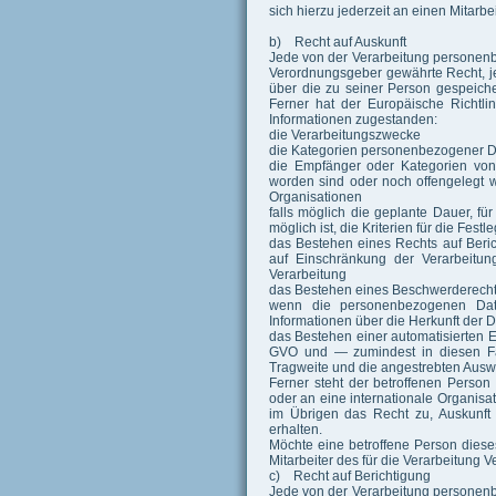
sich hierzu jederzeit an einen Mitarb
b) Recht auf Auskunft
Jede von der Verarbeitung personenb
Verordnungsgeber gewährte Recht, jed
über die zu seiner Person gespeich
Ferner hat der Europäische Richtli
Informationen zugestanden:
die Verarbeitungszwecke
die Kategorien personenbezogener Da
die Empfänger oder Kategorien vo
worden sind oder noch offengelegt w
Organisationen
falls möglich die geplante Dauer, fü
möglich ist, die Kriterien für die Fes
das Bestehen eines Rechts auf Beri
auf Einschränkung der Verarbeitun
Verarbeitung
das Bestehen eines Beschwerderechts
wenn die personenbezogenen Date
Informationen über die Herkunft der 
das Bestehen einer automatisierten E
GVO und — zumindest in diesen Fäl
Tragweite und die angestrebten Auswi
Ferner steht der betroffenen Person
oder an eine internationale Organisati
im Übrigen das Recht zu, Auskunft
erhalten.
Möchte eine betroffene Person diese
Mitarbeiter des für die Verarbeitung 
c) Recht auf Berichtigung
Jede von der Verarbeitung personenb