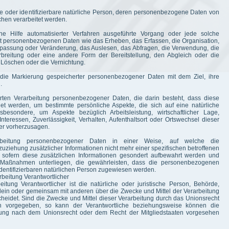
erte oder identifizierbare natürliche Person, deren personenbezogene Daten von
chen verarbeitet werden.
hne Hilfe automatisierter Verfahren ausgeführte Vorgang oder jede solche
personenbezogenen Daten wie das Erheben, das Erfassen, die Organisation,
npassung oder Veränderung, das Auslesen, das Abfragen, die Verwendung, die
rbreitung oder eine andere Form der Bereitstellung, den Abgleich oder die
 Löschen oder die Vernichtung.
 die Markierung gespeicherter personenbezogener Daten mit dem Ziel, ihre
.
sierten Verarbeitung personenbezogener Daten, die darin besteht, dass diese
 werden, um bestimmte persönliche Aspekte, die sich auf eine natürliche
besondere, um Aspekte bezüglich Arbeitsleistung, wirtschaftlicher Lage,
Interessen, Zuverlässigkeit, Verhalten, Aufenthaltsort oder Ortswechsel dieser
der vorherzusagen.
rbeitung personenbezogener Daten in einer Weise, auf welche die
iehung zusätzlicher Informationen nicht mehr einer spezifischen betroffenen
sofern diese zusätzlichen Informationen gesondert aufbewahrt werden und
n Maßnahmen unterliegen, die gewährleisten, dass die personenbezogenen
r identifizierbaren natürlichen Person zugewiesen werden.
rbeitung Verantwortlicher
eitung Verantwortlicher ist die natürliche oder juristische Person, Behörde,
allein oder gemeinsam mit anderen über die Zwecke und Mittel der Verarbeitung
idet. Sind die Zwecke und Mittel dieser Verarbeitung durch das Unionsrecht
en vorgegeben, so kann der Verantwortliche beziehungsweise können die
nung nach dem Unionsrecht oder dem Recht der Mitgliedstaaten vorgesehen