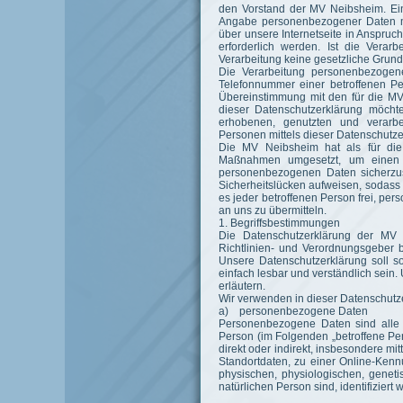
den Vorstand der MV Neibsheim. Ein
Angabe personenbezogener Daten mö
über unsere Internetseite in Anspr
erforderlich werden. Ist die Verar
Verarbeitung keine gesetzliche Grundl
Die Verarbeitung personenbezogene
Telefonnummer einer betroffenen Pe
Übereinstimmung mit den für die MV
dieser Datenschutzerklärung möcht
erhobenen, genutzten und verarbe
Personen mittels dieser Datenschutze
Die MV Neibsheim hat als für die 
Maßnahmen umgesetzt, um einen mö
personenbezogenen Daten sicherzus
Sicherheitslücken aufweisen, sodass 
es jeder betroffenen Person frei, pe
an uns zu übermitteln.
1. Begriffsbestimmungen
Die Datenschutzerklärung der MV 
Richtlinien- und Verordnungsgeber
Unsere Datenschutzerklärung soll so
einfach lesbar und verständlich sein.
erläutern.
Wir verwenden in dieser Datenschutze
a) personenbezogene Daten
Personenbezogene Daten sind alle Inf
Person (im Folgenden „betroffene Per
direkt oder indirekt, insbesondere 
Standortdaten, zu einer Online-Ke
physischen, physiologischen, genetisc
natürlichen Person sind, identifiziert