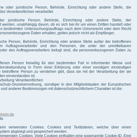
iche oder juristische Person, Behörde, Einrichtung oder andere Stelle, die
s Verantwortlichen verarbeitet.
er juristische Person, Behörde, Einrichtung oder andere Stelle, der
werden, unabhängig davon, ob es sich bei ihr um einen Dritten handelt oder
nes bestimmten Untersuchungsauftrags nach dem Unionsrecht oder dem Recht
ersonenbezogene Daten erhalten, gelten jedoch nicht als Empfänger.
istische Person, Behörde, Einrichtung oder andere Stelle außer der betroffenen
m Auftragsverarbeiter und den Personen, die unter der unmittelbaren
 oder des Auftragsverarbeiters befugt sind, die personenbezogenen Daten zu
ffenen Person freiwillig für den bestimmten Fall in informierter Weise und
lensbekundung in Form einer Erklärung oder einer sonstigen eindeutigen
 betroffene Person zu verstehen gibt, dass sie mit der Verarbeitung der sie
n einverstanden ist.
arbeitung Verantwortlichen
nschutz-Grundverordnung, sonstiger in den Mitgliedstaaten der Europäischen
und anderer Bestimmungen mit datenschutzrechtlichem Charakter ist die:
sheim.de
de
heim verwenden Cookies. Cookies sind Textdateien, welche über einen
ystem abgelegt und gespeichert werden.
r verwenden Cookies. Viele Cookies enthalten eine sogenannte Cookie-ID. Eine