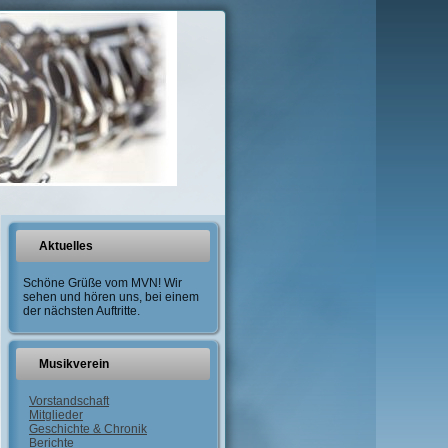
Aktuelles
Schöne Grüße vom MVN! Wir
sehen und hören uns, bei einem
der nächsten Auftritte.
Musikverein
Vorstandschaft
Mitglieder
Geschichte & Chronik
Berichte