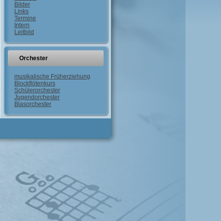
Bilder
Links
Termine
Intern
Leitbild
Orchester
musikalische Früherziehung
Blockflötenkurs
Schülerorchester
Jugendorchester
Blasorchester