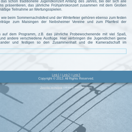
das schon traditionelle Jugendkonzert Anfang des Jahres, bei der sich alle
ns präsentieren, das jährliche Frühjahrskonzert zusammen mit dem Großen
elmäßige Teilnahme an Wertungsspielen.
en, wie beim Sommernachstsfest und der Winterfeier gehören ebenso zum festen
eiträge zum Maisingen der Neibsheimer Vereine und zum Pfarrfest der
ehen auf dem Programm, z.B. das jährliche Probewochenende mit viel Spaß,
k und andere verschiedene Ausflüge. Hier verbringen die Jugendlichen gerne
teinander und festigen so den Zusammenhalt und die Kameradschaft im
Link1
|
Link2
|
Link3
Copyright © 2013. All Rights Reserved.
Joomla template
created with Artisteer.