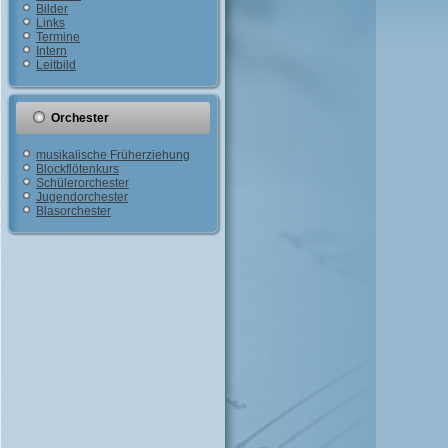
Bilder
Links
Termine
Intern
Leitbild
Orchester
musikalische Früherziehung
Blockflötenkurs
Schülerorchester
Jugendorchester
Blasorchester