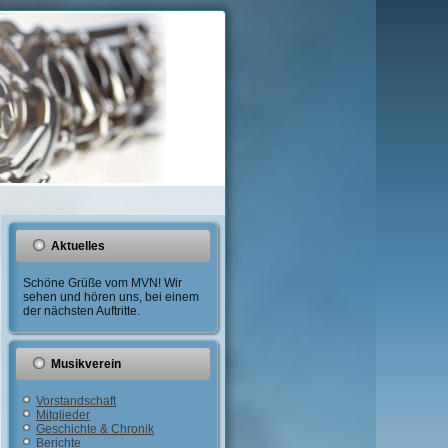
Aktuelles
Schöne Grüße vom MVN! Wir
sehen und hören uns, bei einem
der nächsten Auftritte.
Musikverein
Vorstandschaft
Mitglieder
Geschichte & Chronik
Berichte